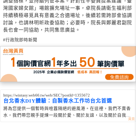
調整指標，並持續列管本案。針對性平委員提案建議「臺
灣國家婦女館」場館擴充場址一事，卓院長請衛生福利部
持續積極尋覓具有意義之合適場址，後續若需跨部會協調
討論，也請林明昕政委協助；必要時，院長與鄭麗君副院
長也會一同協助，共同集思廣益。
#行政院即時新聞
https://wintasy.web66.tw/web/SEC?postId=1355672
台北香水DIY體驗：自製香水工作坊台北首選
將為您提供一個暫時與喧囂隔絕的避風港。在這裡，我們不賣香
水，我們帶您親手提煉一段關於愛、關於友誼，以及關於自我的
雋永記憶。