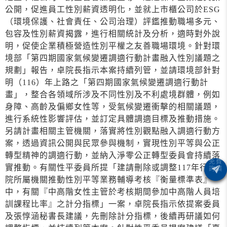
公開，促進員工性別薪資透明化，並就上市櫃公司於ESG
（環境保護、社會責任、公司治理）評鑑推動職場多元、
包容及性別薪資揭露，進行相關統計及分析，適時對外說
明，促使企業積極營造性別平權之友善職場環境。針對環
境部「第四期國家氣候變遷調適行動計畫融入性別議題之
規劃」報告，卓院長指示本案持續列管，並請環境部針對
明（116）年上路之「第四期國家氣候變遷調適行動計
畫」，整合各領域所涉及不同性別及不利處境群體，例如
身障、高齡及偏鄉女性等，受氣候變遷衝擊的相關議題，
進行系統性影響評估，並訂定具體調適目標及推動措施。
另請計畫相關主管機關，落實將性別觀點融入調適行動方
案，透過資訊公開與民眾參與機制，實現性別平等與公正
轉型精神的調適行動，並納入淨零公正轉型委員會持續落
實推動。有關性平委員所提「建請刪除或調整117年行政
院所屬機關推動性別平等業務輔導考核『衡量標準表』
中，有關『中高階女性主管於考核期間參加中高階人員培
訓課程比率』之計分指標」一案，卓院長指示依提案委員
及張惇涵秘書長建議，先刪除計分指標，後續再研議如何