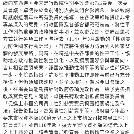
續向前邁進。今天是行政院性別平等會第7屆最後一次委
員會議，卓院長於會前特別與委員們合影留念，並於致詞
時感謝這兩年來所有委員的指導，在各政策領域提出非常
專業深入的意見，行政團隊及各部會都戰戰兢兢，將性平
工作列為重要的政務推動事項，並以更完善、更周延思考
方式執行各項工作。包括去（114）年3月啟動的「性別暴
力防治國家行動計畫」，首度將性別暴力防治列入國家整
體的發展策略；同時，在精進中央各部會的性平工作、協
助地方政府推動性別主流化，以及擴展國際參與等面向，
皆有相當豐碩成果，讓國家推動性別平等的腳步往前邁進
一步。卓院長指出，許多性平推動工作即便事前已有充分
準備，但仍須加快速度，並予以檢討，期盼今日會議之
後，在場委員能夠持續對政府各項施政作為，給予更多指
教與寶貴意見。隨後，卓院長聽取金融監督管理委員會
「促進上市櫃公司員工性別薪資資訊揭露相關規定及作
法」報告後指出，為落實性別薪資平等，政府自今年起，
要求實收資本額100億元以上之上市櫃公司揭露員工性別
薪資資訊，並自118年起，擴大至實收資本額50億元以上
之上市櫃公司，請金管會加強宣導，透過標竿企業之資訊