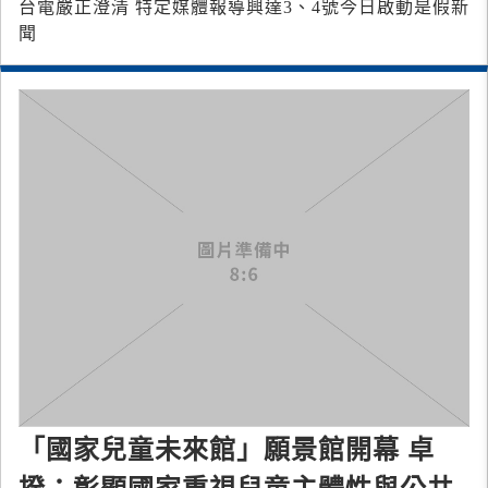
台電嚴正澄清 特定媒體報導興達3、4號今日啟動是假新
聞
「國家兒童未來館」願景館開幕 卓