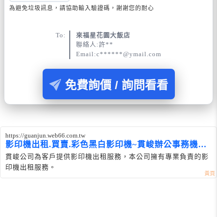
為避免垃圾訊息，請協助輸入驗證碼，謝謝您的耐心
To:
來福星花園大飯店
聯絡人:許**
Email:c******@ymail.com
免費詢價 / 詢問看看
https://guanjun.web66.com.tw
影印機出租.買賣.彩色黑白影印機~貫峻辦公事務機器
有限公司
貫峻公司為客戶提供影印機出租服務，本公司擁有專業負責的影
印機出租服務。