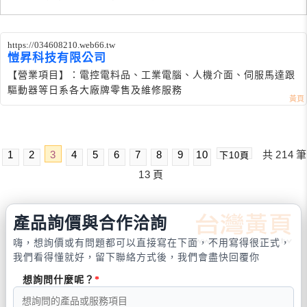
https://034608210.web66.tw
愷昇科技有限公司
【營業項目】：電控電料品、工業電腦、人機介面、伺服馬達跟
驅動器等日系各大廠牌零售及維修服務
1
2
3
4
5
6
7
8
9
10
共
214
筆
下10頁
13
頁
產品詢價與合作洽詢
嗨，想詢價或有問題都可以直接寫在下面，不用寫得很正式，
我們看得懂就好，留下聯絡方式後，我們會盡快回覆你
想詢問什麼呢？