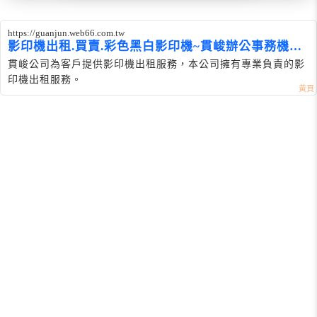
https://guanjun.web66.com.tw
影印機出租.買賣.彩色黑白影印機~貫峻辦公事務機器
有限公司
貫峻公司為客戶提供影印機出租服務，本公司擁有專業負責的影
印機出租服務。