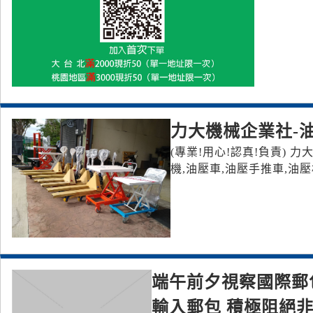
力大機械企業社-油
(專業!用心!認真!負責) 
機,油壓車,油壓手推車,油
端午前夕視察國際郵
輸入郵包 積極阻絕