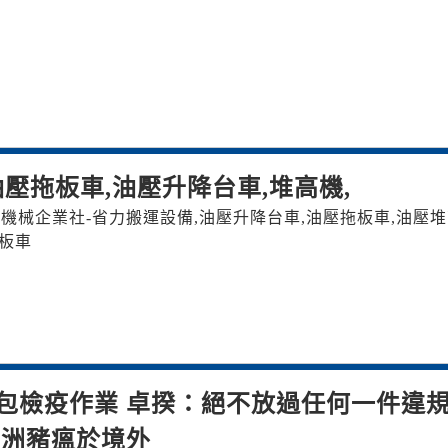
壓拖板車,油壓升降台車,堆高機,
力大機械企業社-省力搬運設備,油壓升降台車,油壓拖板車,油壓
壓板車
包檢疫作業 卓揆：絕不放過任何一件違
非洲豬瘟於境外