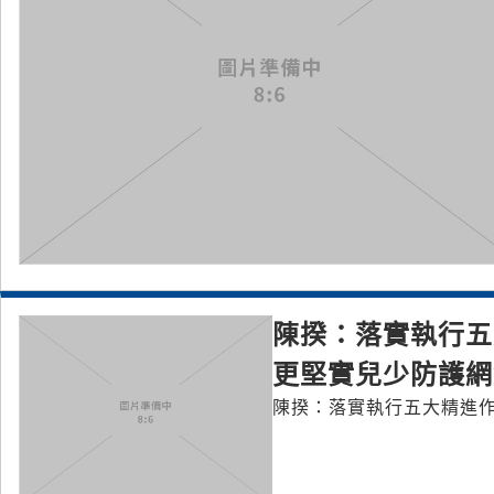
陳揆：落實執行五
更堅實兒少防護網
陳揆：落實執行五大精進作